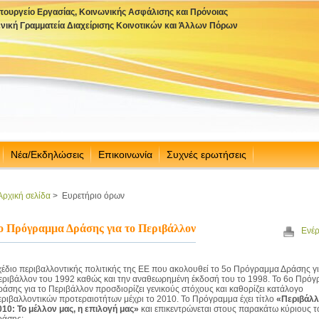
πουργείο Εργασίας, Κοινωνικής Ασφάλισης και Πρόνοιας
ενική Γραμματεία Διαχείρισης Κοινοτικών και Άλλων Πόρων
Νέα/Εκδηλώσεις
Επικοινωνία
Συχνές ερωτήσεις
Αρχική σελίδα
>
Ευρετήριο όρων
ο Πρόγραμμα Δράσης για το Περιβάλλον
Ενέρ
χέδιο περιβαλλοντικής πολιτικής της ΕΕ που ακολουθεί το 5ο Πρόγραμμα Δράσης γι
εριβάλλον του 1992 καθώς και την αναθεωρημένη έκδοσή του το 1998. Το 6ο Πρό
ράσης για το Περιβάλλον προσδιορίζει γενικούς στόχους και καθορίζει κατάλογο
εριβαλλοντικών προτεραιοτήτων μέχρι το 2010. Το Πρόγραμμα έχει τίτλο
«Περιβάλ
010: Το μέλλον μας, η επιλογή μας»
και επικεντρώνεται στους παρακάτω κύριους τ