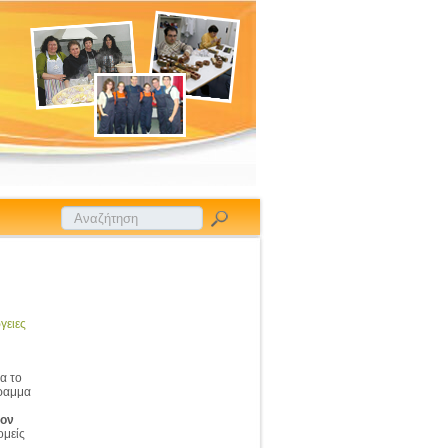
γειες
α το
γραμμα
λον
ομείς