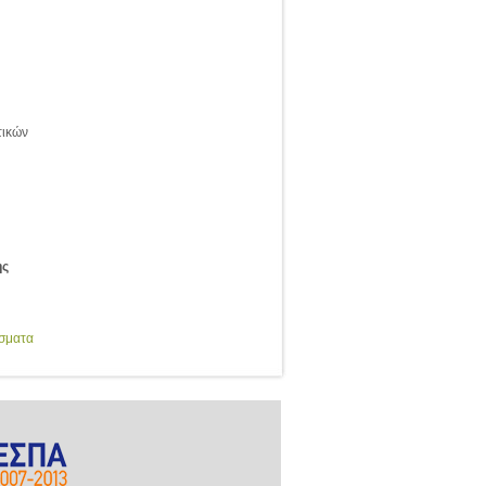
τικών
ης
έσματα