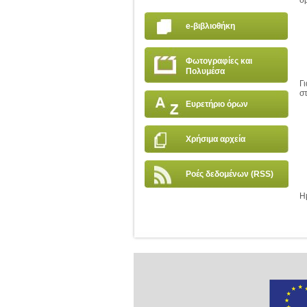
δ
e-βιβλιοθήκη
Φωτογραφίες και
Πολυμέσα
Γ
σ
Ευρετήριο όρων
Χρήσιμα αρχεία
Ροές δεδομένων (RSS)
Η