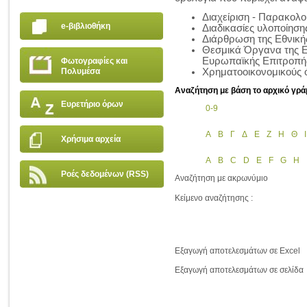
Διαχείριση - Παρακολ
e-βιβλιοθήκη
Διαδικασίες υλοποίησ
Διάρθρωση της Εθνικής
Θεσμικά Όργανα της Ε
Ευρωπαϊκής Επιτροπή
Φωτογραφίες και
Πολυμέσα
Χρηματοοικονομικούς 
Αναζήτηση με βάση το αρχικό γρά
Ευρετήριο όρων
0-9
Α
Β
Γ
Δ
Ε
Ζ
Η
Θ
Ι
Χρήσιμα αρχεία
A
B
C
D
E
F
G
H
Ροές δεδομένων (RSS)
Αναζήτηση με ακρωνύμιο
Κείμενο αναζήτησης :
Εξαγωγή αποτελεσμάτων σε Excel
Εξαγωγή αποτελεσμάτων σε σελίδα