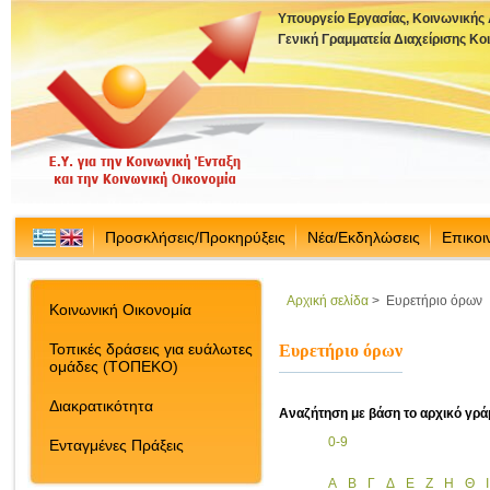
Υπουργείο Εργασίας, Κοινωνικής
Γενική Γραμματεία Διαχείρισης Κ
Προσκλήσεις/Προκηρύξεις
Νέα/Εκδηλώσεις
Επικοι
Αρχική σελίδα
>
Ευρετήριο όρων
Κοινωνική Οικονομία
Τοπικές δράσεις για ευάλωτες
Ευρετήριο όρων
ομάδες (ΤΟΠΕΚΟ)
Διακρατικότητα
Αναζήτηση με βάση το αρχικό γρά
0-9
Ενταγμένες Πράξεις
Α
Β
Γ
Δ
Ε
Ζ
Η
Θ
Ι