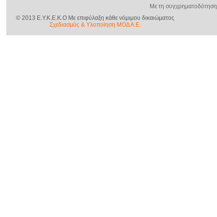
Με τη συγχρηματοδότηση
© 2013 E.Y.K.E.K.O Με επιφύλαξη κάθε νόμιμου δικαιώµατος
Σχεδιασμός & Yλοποίηση ΜΟΔ Α.Ε.