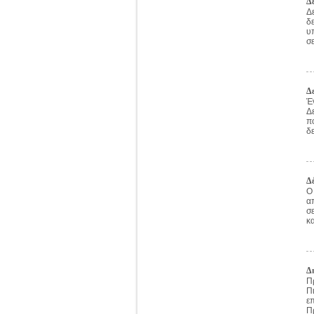
Δ
Δ
δ
υ
σε
Δ
Έ
Δ
π
δε
Δ
Ο
α
σ
κ
Δ
Π
Π
ε
Π