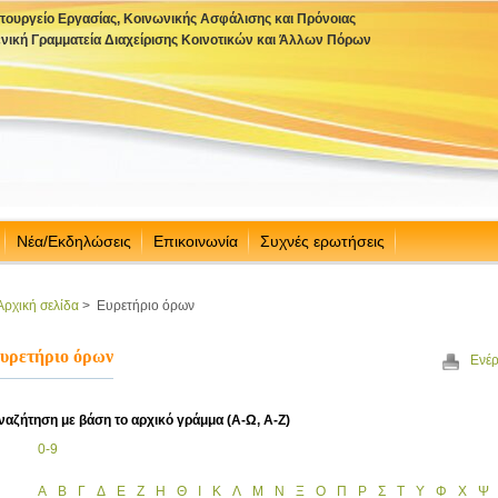
πουργείο Εργασίας, Κοινωνικής Ασφάλισης και Πρόνοιας
ενική Γραμματεία Διαχείρισης Κοινοτικών και Άλλων Πόρων
Νέα/Εκδηλώσεις
Επικοινωνία
Συχνές ερωτήσεις
Αρχική σελίδα
>
Ευρετήριο όρων
υρετήριο όρων
Ενέρ
ναζήτηση με βάση το αρχικό γράμμα (Α-Ω, Α-Ζ)
0-9
Α
Β
Γ
Δ
Ε
Ζ
Η
Θ
Ι
Κ
Λ
Μ
Ν
Ξ
Ο
Π
Ρ
Σ
Τ
Υ
Φ
Χ
Ψ