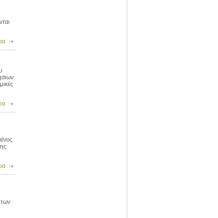
νται
ρα
υ
ήσιων
μικές
ρα
μένος
σης
ρα
 των