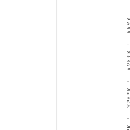
Δ
Θ
α
α
Δ
Α
σ
Ο
α
Δ
Η
σ
Ε
(ε
Δ