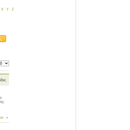
X
Y
Z
ίδες
ιο
σης
ρα