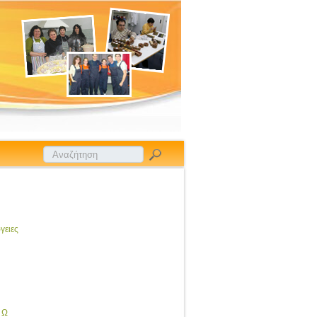
γειες
Ω