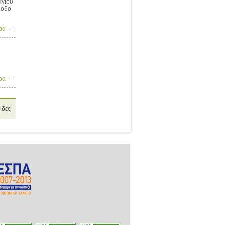
αγίου
ίοδο
ρα
ρα
ίδες