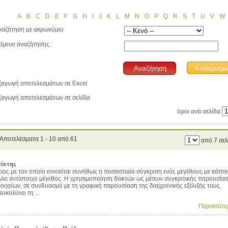
A
B
C
D
E
F
G
H
I
J
K
L
M
N
O
P
Q
R
S
T
U
V
W
ναζήτηση με ακρωνύμιο
είμενο αναζήτησης :
ξαγωγή αποτελεσμάτων σε Excel
ξαγωγή αποτελεσμάτων σε σελίδα
όροι ανά σελίδα
Αποτελέσματα 1 - 10 από 61
από 7 σελ
είκτης
ρος με τον οποίο εννοείται συνήθως η ποσοστιαία σύγκριση ενός μεγέθους με κάπο
λλο αντίστοιχο μέγεθος. Η χρησιμοποίηση δεικτών ως μέσων συγκριτικής παρουσία
τοιχείων, σε συνδυασμό με τη γραφική παρουσίαση της διαχρονικής εξέλιξής τους,
ευκολύνει τη ...
Περισσότε