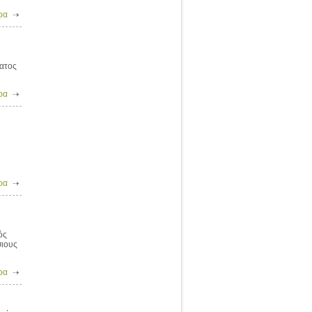
ρα
ματος
ρα
ρα
ός
σιους
ρα