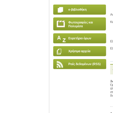
e-βιβλιοθήκη
Α
Κ
Φωτογραφίες και
Πολυμέσα
Ευρετήριο όρων
Ε
Ε
Χρήσιμα αρχεία
Ροές δεδομένων (RSS)
Δ
Ό
ά
σ
δι