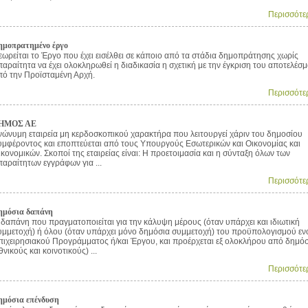
Περισσότε
ημοπρατημένο έργο
εωρείται το Έργο που έχει εισέλθει σε κάποιο από τα στάδια δημοπράτησης χωρίς
παραίτητα να έχει ολοκληρωθεί η διαδικασία η σχετική με την έγκριση του αποτελέσ
πό την Προϊσταμένη Αρχή.
Περισσότε
ΗΜΟΣ ΑΕ
νώνυμη εταιρεία μη κερδοσκοπικού χαρακτήρα που λειτουργεί χάριν του δημοσίου
υμφέροντος και εποπτεύεται από τους Υπουργούς Εσωτερικών και Οικονομίας και
ικονομικών. Σκοποί της εταιρείας είναι: Η προετοιμασία και η σύνταξη όλων των
παραίτητων εγγράφων για ...
Περισσότε
ημόσια δαπάνη
 δαπάνη που πραγματοποιείται για την κάλυψη μέρους (όταν υπάρχει και ιδιωτική
υμμετοχή) ή όλου (όταν υπάρχει μόνο δημόσια συμμετοχή) του προϋπολογισμού εν
πιχειρησιακού Προγράμματος ή/και Έργου, και προέρχεται εξ ολοκλήρου από δημό
θνικούς και κοινοτικούς) ...
Περισσότε
ημόσια επένδυση