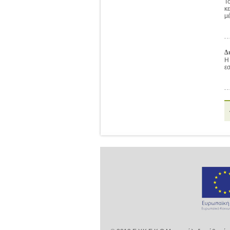
Τ
κ
μ
Δ
Η
ε