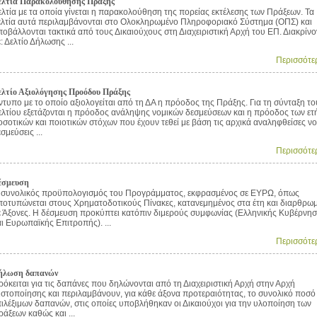
ελτία Παρακολούθησης Πράξης
ελτία με τα οποία γίνεται η παρακολούθηση της πορείας εκτέλεσης των Πράξεων. Τα
ελτία αυτά περιλαμβάνονται στο Ολοκληρωμένο Πληροφοριακό Σύστημα (ΟΠΣ) και
ποβάλλονται τακτικά από τους Δικαιούχους στη Διαχειριστική Αρχή του ΕΠ. Διακρίνο
: Δελτίο Δήλωσης ...
Περισσότε
ελτίο Αξιολόγησης Προόδου Πράξης
ντυπο με το οποίο αξιολογείται από τη ΔΑ η πρόοδος της Πράξης. Για τη σύνταξη το
ελτίου εξετάζονται η πρόοδος ανάληψης νομικών δεσμεύσεων και η πρόοδος των ετ
οσοτικών και ποιοτικών στόχων που έχουν τεθεί με βάση τις αρχικά αναληφθείσες νο
σμεύσεις ...
Περισσότε
έσμευση
 συνολικός προϋπολογισμός του Προγράμματος, εκφρασμένος σε ΕΥΡΩ, όπως
ποτυπώνεται στους Χρηματοδοτικούς Πίνακες, κατανεμημένος στα έτη και διαρθρω
ε Άξονες. Η δέσμευση προκύπτει κατόπιν διμερούς συμφωνίας (Ελληνικής Κυβέρνη
αι Ευρωπαϊκής Επιτροπής). ...
Περισσότε
ήλωση δαπανών
ρόκειται για τις δαπάνες που δηλώνονται από τη Διαχειριστική Αρχή στην Αρχή
ιστοποίησης και περιλαμβάνουν, για κάθε άξονα προτεραιότητας, το συνολικό ποσό
πιλέξιμων δαπανών, στις οποίες υποβλήθηκαν οι Δικαιούχοι για την υλοποίηση των
ράξεων καθώς και ...