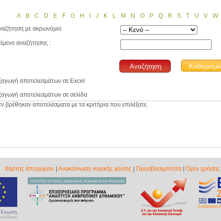
A
B
C
D
E
F
G
H
I
J
K
L
M
N
O
P
Q
R
S
T
U
V
W
ναζήτηση με ακρωνύμιο
είμενο αναζήτησης :
ξαγωγή αποτελεσμάτων σε Excel
ξαγωγή αποτελεσμάτων σε σελίδα
εν βρέθηκαν αποτελέσματα με τα κριτήρια που επιλέξατε.
Χάρτης Ιστοχώρου
|
Ανακοίνωση νομικής φύσης
|
Προσβασιμότητα
|
Όροι χρήσης