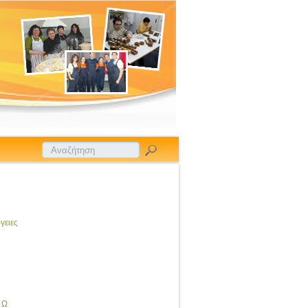
γειες
Ω