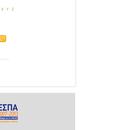
X
Y
Z