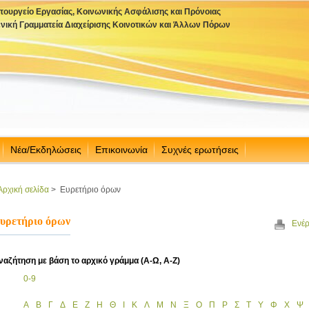
πουργείο Εργασίας, Κοινωνικής Ασφάλισης και Πρόνοιας
ενική Γραμματεία Διαχείρισης Κοινοτικών και Άλλων Πόρων
Νέα/Εκδηλώσεις
Επικοινωνία
Συχνές ερωτήσεις
Αρχική σελίδα
>
Ευρετήριο όρων
υρετήριο όρων
Ενέρ
ναζήτηση με βάση το αρχικό γράμμα (Α-Ω, Α-Ζ)
0-9
Α
Β
Γ
Δ
Ε
Ζ
Η
Θ
Ι
Κ
Λ
Μ
Ν
Ξ
Ο
Π
Ρ
Σ
Τ
Υ
Φ
Χ
Ψ