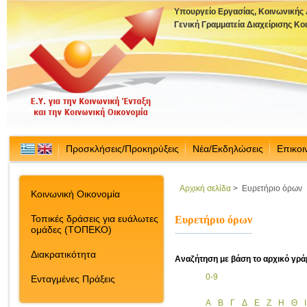
Υπουργείο Εργασίας, Κοινωνικής
Γενική Γραμματεία Διαχείρισης Κ
Προσκλήσεις/Προκηρύξεις
Νέα/Εκδηλώσεις
Επικοι
Αρχική σελίδα
>
Ευρετήριο όρων
Κοινωνική Οικονομία
Τοπικές δράσεις για ευάλωτες
Ευρετήριο όρων
ομάδες (ΤΟΠΕΚΟ)
Διακρατικότητα
Αναζήτηση με βάση το αρχικό γρά
0-9
Ενταγμένες Πράξεις
Α
Β
Γ
Δ
Ε
Ζ
Η
Θ
Ι