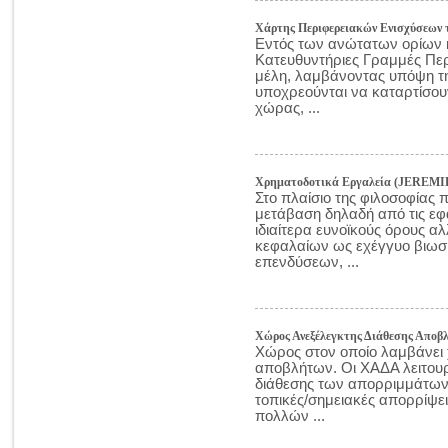
Χάρτης Περιφερειακών Ενισχύσεων 
Εντός των ανώτατων ορίων κα
Κατευθυντήριες Γραμμές Περ
μέλη, λαμβάνοντας υπόψη τη
υποχρεούνται να καταρτίσο
χώρας, ...
Χρηματοδοτικά Εργαλεία (JEREMI
Στο πλαίσιο της φιλοσοφίας
μετάβαση δηλαδή από τις εφ
ιδιαίτερα ευνοϊκούς όρους α
κεφαλαίων ως εχέγγυο βιω
επενδύσεων, ...
Χώρος Ανεξέλεγκτης Διάθεσης Αποβ
Χώρος στον οποίο λαμβάνει
αποβλήτων. Οι ΧΑΔΑ λειτου
διάθεσης των απορριμμάτων 
τοπικές/σημειακές απορρίψε
πολλών ...