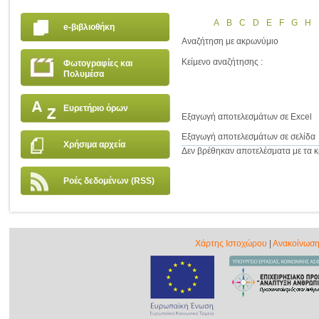
A
B
C
D
E
F
G
H
e-βιβλιοθήκη
Αναζήτηση με ακρωνύμιο
Κείμενο αναζήτησης :
Φωτογραφίες και
Πολυμέσα
Ευρετήριο όρων
Εξαγωγή αποτελεσμάτων σε Excel
Εξαγωγή αποτελεσμάτων σε σελίδα
Χρήσιμα αρχεία
Δεν βρέθηκαν αποτελέσματα με τα κρ
Ροές δεδομένων (RSS)
Χάρτης Ιστοχώρου
|
Ανακοίνωση