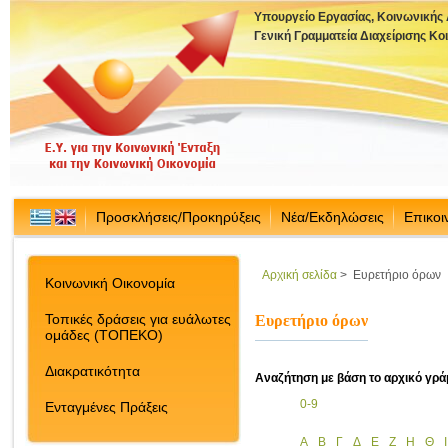
Υπουργείο Εργασίας, Κοινωνικής
Γενική Γραμματεία Διαχείρισης Κ
Προσκλήσεις/Προκηρύξεις
Νέα/Εκδηλώσεις
Επικοι
Αρχική σελίδα
>
Ευρετήριο όρων
Κοινωνική Οικονομία
Τοπικές δράσεις για ευάλωτες
Ευρετήριο όρων
ομάδες (ΤΟΠΕΚΟ)
Διακρατικότητα
Αναζήτηση με βάση το αρχικό γρά
0-9
Ενταγμένες Πράξεις
Α
Β
Γ
Δ
Ε
Ζ
Η
Θ
Ι