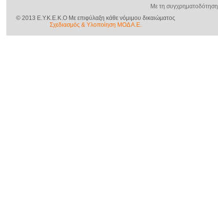
Με τη συγχρηματοδότηση
© 2013 E.Y.K.E.K.O Με επιφύλαξη κάθε νόμιμου δικαιώµατος
Σχεδιασμός & Yλοποίηση ΜΟΔ Α.Ε.