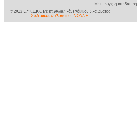
Με τη συγχρηματοδότηση
© 2013 E.Y.K.E.K.O Με επιφύλαξη κάθε νόμιμου δικαιώµατος
Σχεδιασμός & Yλοποίηση ΜΟΔ Α.Ε.