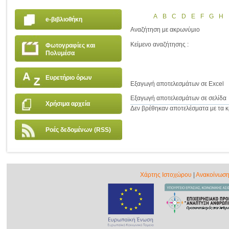
A
B
C
D
E
F
G
H
e-βιβλιοθήκη
Αναζήτηση με ακρωνύμιο
Κείμενο αναζήτησης :
Φωτογραφίες και
Πολυμέσα
Ευρετήριο όρων
Εξαγωγή αποτελεσμάτων σε Excel
Εξαγωγή αποτελεσμάτων σε σελίδα
Χρήσιμα αρχεία
Δεν βρέθηκαν αποτελέσματα με τα κρ
Ροές δεδομένων (RSS)
Χάρτης Ιστοχώρου
|
Ανακοίνωση