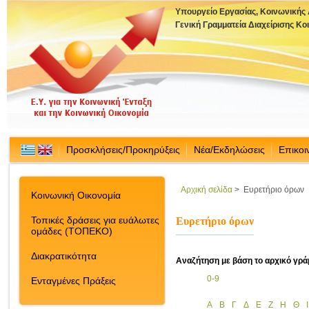
Υπουργείο Εργασίας, Κοινωνικής
Γενική Γραμματεία Διαχείρισης Κ
Προσκλήσεις/Προκηρύξεις
Νέα/Εκδηλώσεις
Επικοι
Αρχική σελίδα
>
Ευρετήριο όρων
Κοινωνική Οικονομία
Τοπικές δράσεις για ευάλωτες
Ευρετήριο όρων
ομάδες (ΤΟΠΕΚΟ)
Διακρατικότητα
Αναζήτηση με βάση το αρχικό γρά
0-9
Ενταγμένες Πράξεις
Α
Β
Γ
Δ
Ε
Ζ
Η
Θ
Ι