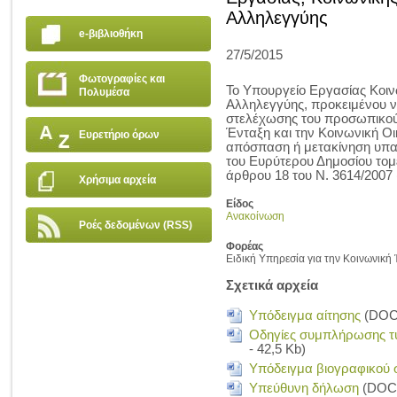
Αλληλεγγύης
e-βιβλιοθήκη
27/5/2015
Φωτογραφίες και
Το Υπουργείο Εργασίας Κοιν
Πολυμέσα
Αλληλεγγύης, προκειμένου
στελέχωσης του προσωπικού 
Ένταξη και την Κοινωνική Οι
Ευρετήριο όρων
απόσπαση ή μετακίνηση υπα
του Ευρύτερου Δημοσίου τομέ
άρθρου 18 του Ν. 3614/2007 (
Χρήσιμα αρχεία
Είδος
Ανακοίνωση
Ροές δεδομένων (RSS)
Φορέας
Ειδική Υπηρεσία για την Κοινωνική
Σχετικά αρχεία
Υπόδειγμα αίτησης
(DOC 
Οδηγίες συμπλήρωσης τ
- 42,5 Kb)
Υπόδειγμα βιογραφικού 
Υπεύθυνη δήλωση
(DOC 