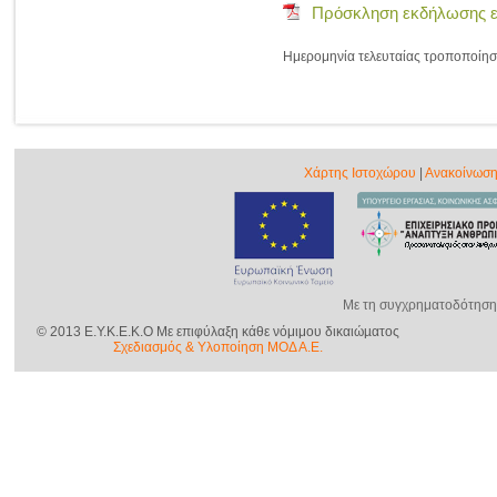
Πρόσκληση εκδήλωσης ε
Ημερομηνία τελευταίας τροποποίησ
Χάρτης Ιστοχώρου
|
Ανακοίνωση
Με τη συγχρηματοδότηση
© 2013 E.Y.K.E.K.O Με επιφύλαξη κάθε νόμιμου δικαιώµατος
Σχεδιασμός & Yλοποίηση ΜΟΔ Α.Ε.