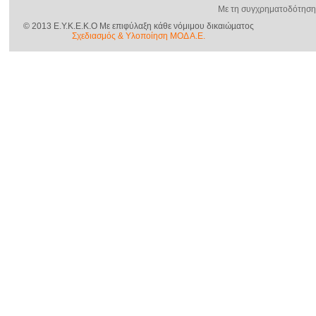
Με τη συγχρηματοδότηση
© 2013 E.Y.K.E.K.O Με επιφύλαξη κάθε νόμιμου δικαιώµατος
Σχεδιασμός & Yλοποίηση ΜΟΔ Α.Ε.