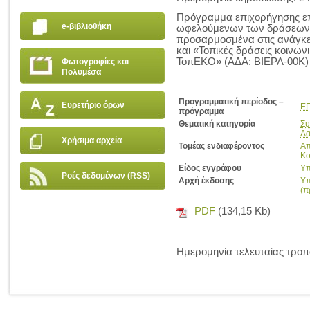
Πρόγραμμα επιχορήγησης επ
e-βιβλιοθήκη
ωφελούμενων των δράσεων «
προσαρμοσμένα στις ανάγκε
και «Τοπικές δράσεις κοινων
ΤοπΕΚΟ» (ΑΔΑ: ΒΙΕΡΛ-00Κ)
Φωτογραφίες και
Πολυμέσα
Προγραμματική περίοδος –
Ευρετήριο όρων
ΕΠ
πρόγραμμα
Θεματική κατηγορία
Συ
Δ
Χρήσιμα αρχεία
Τομέας ενδιαφέροντος
Απ
Κο
Είδος εγγράφου
Υπ
Ροές δεδομένων (RSS)
Αρχή έκδοσης
Υπ
(π
PDF
(134,15 Kb)
Ημερομηνία τελευταίας τροπ