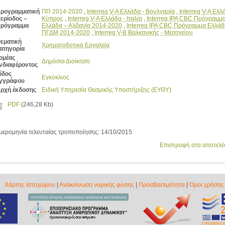
ρογραμματική
ΠΠ 2014-2020
,
Interreg V-A Ελλάδα - Βουλγαρία
,
Interreg V-A Ελλ
ερίοδος –
Κύπρος
,
Interreg V-A Ελλάδα - Ιταλία
,
Interreg IPA CBC Πρόγραμμ
ρόγραμμα
Ελλάδα – Αλβανία 2014-2020
,
Interreg IPA CBC Πρόγραμμα Ελλάδ
ΠΓΔΜ 2014-2020
,
Interreg V-Β Βαλκανικής - Μεσογείου
εματική
Χρηματοδοτικά Εργαλεία
ατηγορία
ομέας
Δημόσια Διοίκηση
νδιαφέροντος
ίδος
Εγκύκλιος
γγράφου
ρχή έκδοσης
Ειδική Υπηρεσία Θεσμικής Υποστήριξης (ΕΥΘΥ)
PDF
(246,28 Kb)
μερομηνία τελευταίας τροποποίησης: 14/10/2015
Επιστροφή στα αποτελ
Χάρτης Ιστοχώρου
|
Ανακοίνωση νομικής φύσης
|
Προσβασιμότητα
|
Όροι χρήσης