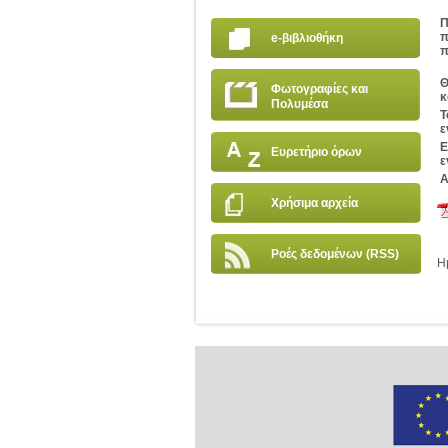
Π
π
e-βιβλιοθήκη
π
Θ
Φωτογραφίες και
κ
Πολυμέσα
Τ
ε
Ε
Ευρετήριο όρων
ε
Α
Χρήσιμα αρχεία
Ροές δεδομένων (RSS)
Η