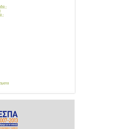
άδα -
α
α -
έσματα