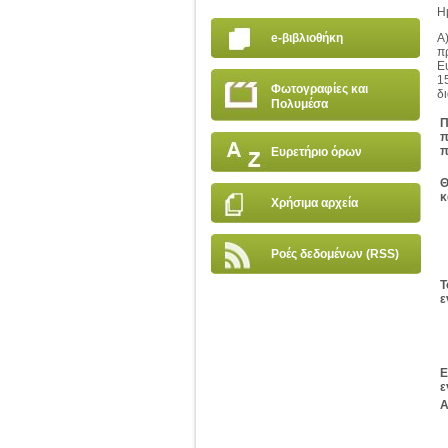
Η
e-βιβλιοθήκη
Α
π
Ε
1
Φωτογραφίες και
δι
Πολυμέσα
Π
π
π
Ευρετήριο όρων
Θ
κ
Χρήσιμα αρχεία
Ροές δεδομένων (RSS)
Τ
ε
Ε
ε
Α