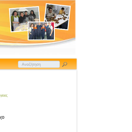
γειες
γχο