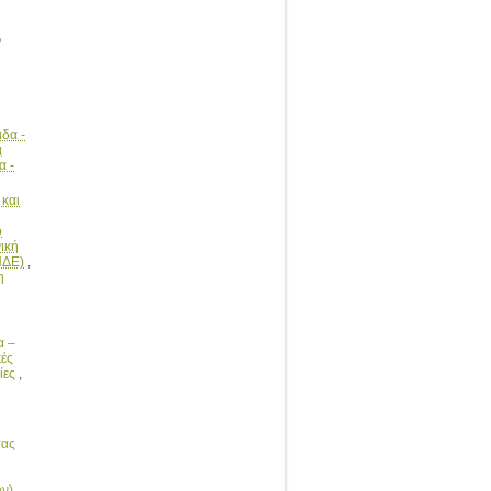
ν
άδα -
α
α -
 και
ο
νική
ΠΔΕ)
,
η
α –
κές
ίες
,
τας
ην)
,