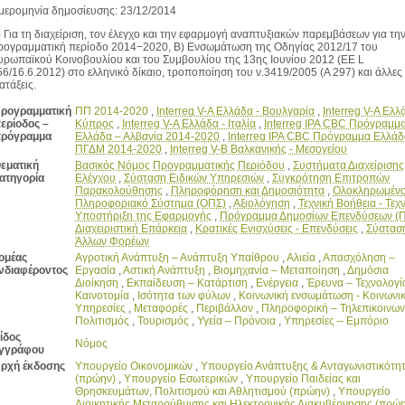
μερομηνία δημοσίευσης: 23/12/2014
) Για τη διαχείριση, τον έλεγχο και την εφαρμογή αναπτυξιακών παρεμβάσεων για τη
ρογραμματική περίοδο 2014−2020, Β) Ενσωμάτωση της Οδηγίας 2012/17 του
υρωπαϊκού Κοινοβουλίου και του Συμβουλίου της 13ης Ιουνίου 2012 (ΕΕ L
56/16.6.2012) στο ελληνικό δίκαιο, τροποποίηση του ν.3419/2005 (Α 297) και άλλες
ατάξεις.
ρογραμματική
ΠΠ 2014-2020
,
Interreg V-A Ελλάδα - Βουλγαρία
,
Interreg V-A Ελλ
ερίοδος –
Κύπρος
,
Interreg V-A Ελλάδα - Ιταλία
,
Interreg IPA CBC Πρόγραμμ
ρόγραμμα
Ελλάδα – Αλβανία 2014-2020
,
Interreg IPA CBC Πρόγραμμα Ελλάδ
ΠΓΔΜ 2014-2020
,
Interreg V-Β Βαλκανικής - Μεσογείου
εματική
Βασικός Νόμος Προγραμματικής Περιόδου
,
Συστήματα Διαχείρισης
ατηγορία
Ελέγχου
,
Σύσταση Ειδικών Υπηρεσιών
,
Συγκρότηση Επιτροπών
Παρακολούθησης
,
Πληροφόρηση και Δημοσιότητα
,
Ολοκληρωμέν
Πληροφοριακό Σύστημα (ΟΠΣ)
,
Αξιολόγηση
,
Τεχνική Βοήθεια - Τεχ
Υποστήριξη της Εφαρμογής
,
Πρόγραμμα Δημοσίων Επενδύσεων (
Διαχειριστική Επάρκεια
,
Κρατικές Ενισχύσεις - Επενδύσεις
,
Σύστασ
Άλλων Φορέων
ομέας
Αγροτική Ανάπτυξη – Ανάπτυξη Υπαίθρου
,
Αλιεία
,
Απασχόληση –
νδιαφέροντος
Εργασία
,
Αστική Ανάπτυξη
,
Βιομηχανία – Μεταποίηση
,
Δημόσια
Διοίκηση
,
Εκπαίδευση – Κατάρτιση
,
Ενέργεια
,
Έρευνα – Τεχνολογί
Καινοτομία
,
Ισότητα των φύλων
,
Κοινωνική ενσωμάτωση - Κοινωνι
Υπηρεσίες
,
Μεταφορές
,
Περιβάλλον
,
Πληροφορική – Τηλεπικοινων
Πολιτισμός
,
Τουρισμός
,
Υγεία – Πρόνοια
,
Υπηρεσίες – Εμπόριο
ίδος
Νόμος
γγράφου
ρχή έκδοσης
Υπουργείο Οικονομικών
,
Υπουργείο Ανάπτυξης & Ανταγωνιστικότη
(πρώην)
,
Υπουργείο Εσωτερικών
,
Υπουργείο Παιδείας και
Θρησκευμάτων, Πολιτισμού και Αθλητισμού (πρώην)
,
Υπουργείο
Διοικητικής Μεταρρύθμισης και Ηλεκτρονικής Διακυβέρνησης (πρώ