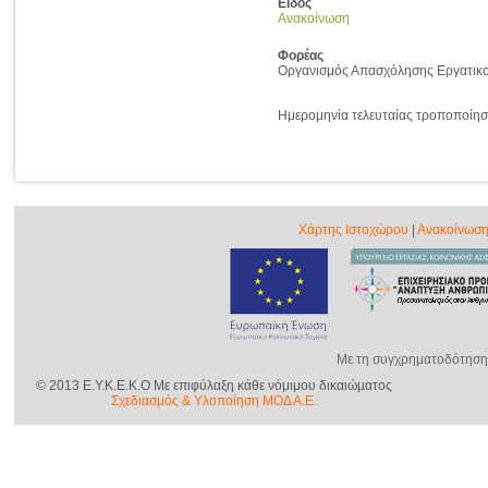
Είδος
Ανακοίνωση
Φορέας
Οργανισμός Απασχόλησης Εργατικ
Ημερομηνία τελευταίας τροποποίησ
Χάρτης Ιστοχώρου
|
Ανακοίνωση
Με τη συγχρηματοδότηση
© 2013 E.Y.K.E.K.O Με επιφύλαξη κάθε νόμιμου δικαιώµατος
Σχεδιασμός & Yλοποίηση ΜΟΔ Α.Ε.