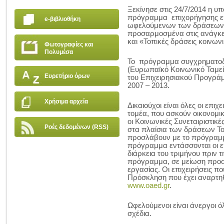
Ξεκίνησε στις 24/7/2014 η υ
πρόγραμμα επιχορήγησης επ
e-βιβλιοθήκη
ωφελούμενων των δράσεων «
προσαρμοσμένα στις ανάγκε
και «Τοπικές δράσεις κοινων
Φωτογραφίες και
Πολυμέσα
Το πρόγραμμα συγχρηματοδ
(Ευρωπαϊκό Κοινωνικό Ταμείο
Ευρετήριο όρων
του Επιχειρησιακού Προγρά
2007 – 2013.
Χρήσιμα αρχεία
Δικαιούχοι είναι όλες οι επιχ
τομέα, που ασκούν οικονομική
οι Κοινωνικές Συνεταιριστικέ
Ροές δεδομένων (RSS)
στα πλαίσια των δράσεων Τ
προσλάβουν με το πρόγραμμ
πρόγραμμα εντάσσονται οι επ
διάρκεια του τριμήνου πριν 
πρόγραμμα, σε μείωση προ
εργασίας. Οι επιχειρήσεις π
Πρόσκληση που έχει αναρτηθ
www.oaed.gr
.
Ωφελούμενοι είναι άνεργοι ό
σχέδια.