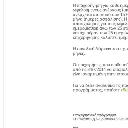
Η επιχορήγηση για κάθε ημέ
ωφελούμενους ανέργους (μισ
ανέρχεται στο ποσό των 15 €
μήνα (ημέρες ασφάλισης). Η
απασχόλησης για τους ωφελο
ημερομίσθιοι) άνω των 25 ε
και όχι πέραν των 25 ημερώ
επιχορήγησης καλύπτει τμήμ
Η συνολική διάρκεια του προ
μήνες.
Οι επιχειρήσεις που επιθυμ
από τις 24/7/2014 να υποβά
είναι αναρτημένη στην ιστο
Για να δείτε αναλυτικά τις π
προγράμματος, πατήστε
εδ
Επιχειρησιακό πρόγραμμα
ΕΠ "Ανάπτυξη Ανθρώπινου Δυναμικ