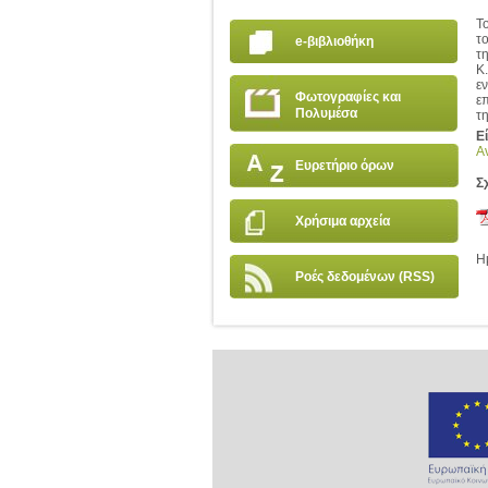
Τ
τ
e-βιβλιοθήκη
τ
Κ
ε
Φωτογραφίες και
ε
Πολυμέσα
τ
Ε
Α
Ευρετήριο όρων
Σ
Χρήσιμα αρχεία
Η
Ροές δεδομένων (RSS)