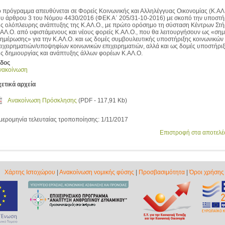
ο πρόγραμμα απευθύνεται σε Φορείς Κοινωνικής και Αλληλέγγυας Οικονομίας (Κ.ΑΛ
ου άρθρου 3 του Νόμου 4430/2016 (ΦΕΚ Α΄ 205/31-10-2016) με σκοπό την υποστή
ης ολόπλευρης ανάπτυξης της Κ.ΑΛ.Ο., με πρώτο ορόσημο τη σύσταση Κέντρων Στή
.ΑΛ.Ο. από υφιστάμενους και νέους φορείς Κ.ΑΛ.Ο., που θα λειτουργήσουν ως «σημ
νημέρωσης» για την Κ.ΑΛ.Ο. και ως δομές συμβουλευτικής υποστήριξης κοινωνικών
πιχειρηματιών/υποψηφίων κοινωνικών επιχειρηματιών, αλλά και ως δομές υποστήρι
ης δημιουργίας και ανάπτυξης άλλων φορέων Κ.ΑΛ.Ο.
ίδος
νακοίνωση
χετικά αρχεία
Ανακοίνωση Πρόσκλησης
(PDF - 117,91 Kb)
μερομηνία τελευταίας τροποποίησης: 1/11/2017
Επιστροφή στα αποτελ
Χάρτης Ιστοχώρου
|
Ανακοίνωση νομικής φύσης
|
Προσβασιμότητα
|
Όροι χρήσης